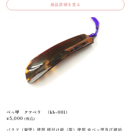
商品詳細を見る
べっ甲 クツベラ （kb-001）
5,000
¥
(税込)
バラフ（背甲）使用 根付け紐（紫）使用 ※べっ甲及び琥珀