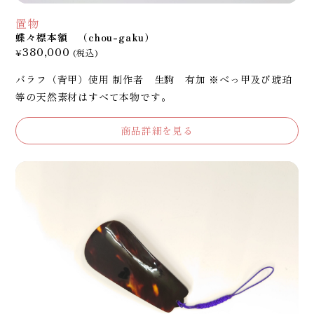
置物
蝶々標本額 （chou-gaku）
380,000
¥
(税込)
バラフ（背甲）使用 制作者 生駒 有加 ※べっ甲及び琥珀
等の天然素材はすべて本物です。
商品詳細を見る