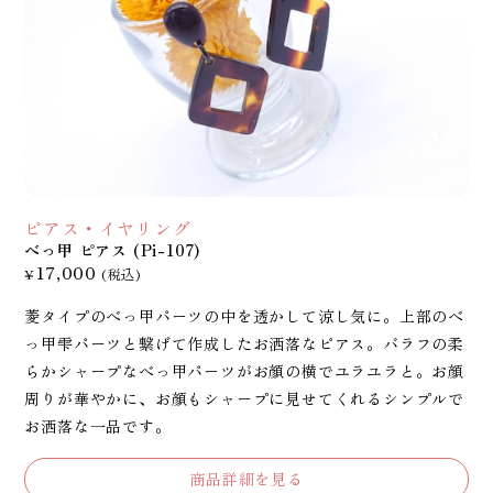
ピアス・イヤリング
べっ甲 ピアス (Pi-107)
17,000
¥
(税込)
菱タイプのべっ甲パーツの中を透かして涼し気に。上部のべ
っ甲雫パーツと繋げて作成したお洒落なピアス。バラフの柔
らかシャープなべっ甲パーツがお顔の横でユラユラと。お顔
周りが華やかに、お顔もシャープに見せてくれるシンプルで
お洒落な一品です。
商品詳細を見る