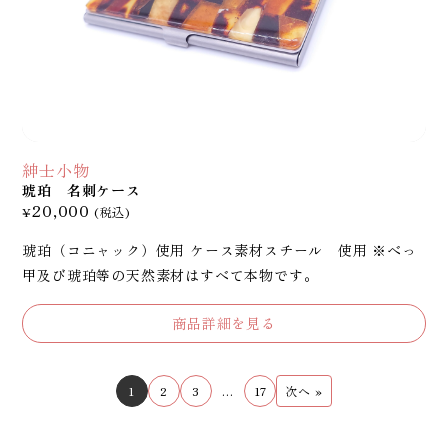
紳士小物
琥珀 名刺ケース
20,000
¥
(税込)
琥珀（コニャック）使用 ケース素材スチール 使用 ※べっ
甲及び琥珀等の天然素材はすべて本物です。
商品詳細を見る
1
2
3
…
17
次へ »