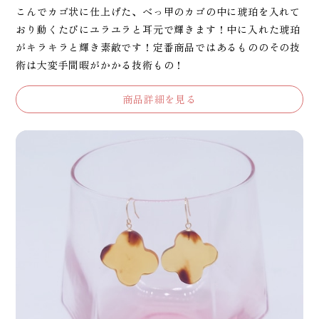
こんでカゴ状に仕上げた、べっ甲のカゴの中に琥珀を入れて
おり動くたびにユラユラと耳元で輝きます！中に入れた琥珀
がキラキラと輝き素敵です！定番商品ではあるもののその技
術は大変手間暇がかかる技術もの！
商品詳細を見る